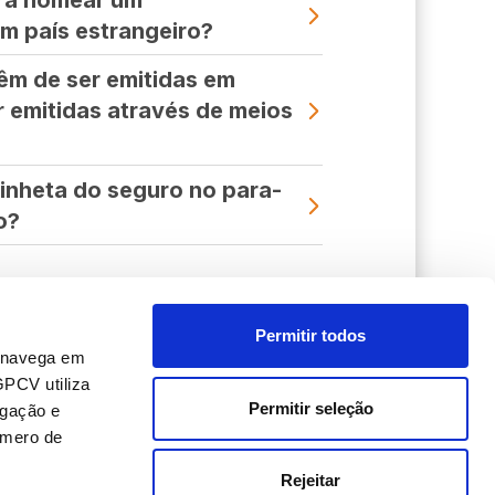
ra nomear um
m país estrangeiro?
êm de ser emitidas em
 emitidas através de meios
vinheta do seguro no para-
o?
Permitir todos
o navega em
GPCV utiliza
Permitir seleção
egação e
úmero de
Rejeitar