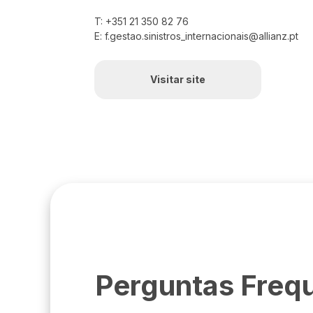
T: +351 21 350 82 76
E: f.gestao.sinistros_internacionais@allianz.pt
Visitar site
Perguntas Freq