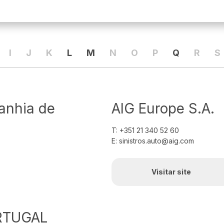
I
J
K
L
M
N
O
P
Q
R
S
anhia de
AIG Europe S.A.
T: +351 21 340 52 60
E: sinistros.auto@aig.com
Visitar site
RTUGAL