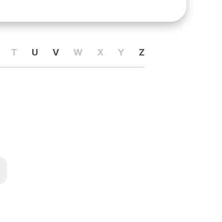
T
U
V
W
X
Y
Z