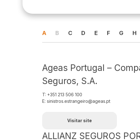
A
B
C
D
E
F
G
H
Ageas Portugal – Comp
Seguros, S.A.
T: +351 213 506 100
E: sinistros.estrangeiro@ageas.pt
Visitar site
ALLIANZ SEGUROS PO