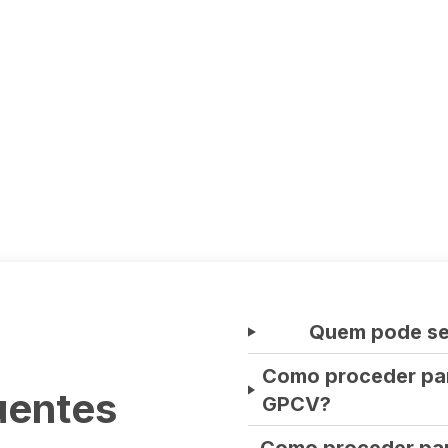
Quem pode se
Como proceder par
uentes
GPCV?