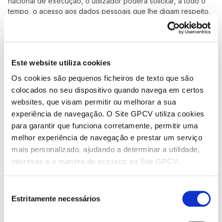
nacional de execução, o utilizador poderá solicitar, a todo o
tempo, o acesso aos dados pessoais que lhe digam respeito,
bem como a sua retificação, eliminação, limitação do seu
tratamento, a portabilidade dos seus dados, ou opor-se ao
seu tratamento.
Este website utiliza cookies
O utilizador poderá ainda obter a confirmação de que dados
pessoais que lhe dizem respeito são objeto de tratamento,
Os cookies são pequenos ficheiros de texto que são
sendo-lhe disponibilizada, caso requeira, uma cópia dos
colocados no seu dispositivo quando navega em certos
dados em fase de tratamento.
websites, que visam permitir ou melhorar a sua
experiência de navegação. O Site GPCV utiliza cookies
Nos termos da lei, é ainda garantido ao utilizador o direito de,
através dos referidos meios, retirar o seu consentimento para
para garantir que funciona corretamente, permitir uma
o tratamento dos dados para as finalidades indicadas, não
melhor experiência de navegação e prestar um serviço
invalidando, no entanto, o tratamento efetuado até essa data
mais personalizado, ajudando a determinar a utilidade,
com base no consentimento previamente dado.
interesse e o número de acessos ao Site GPCV.
Para o exercício de qualquer um dos direitos acima referidos,
o utilizador deverá submeter um pedido escrito, para os
Seleção
seguintes contactos:
Estritamente necessários
de
consentimento
Telefone: (+351) 213 848 101