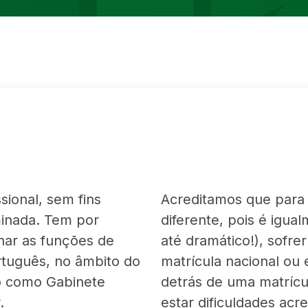
ional, sem fins
Acreditamos que para 
minada. Tem por
diferente, pois é igua
ar as funções de
até dramático!), sofr
rtuguês, no âmbito do
matrícula nacional ou
o como Gabinete
detrás de uma matríc
.
estar dificuldades acr