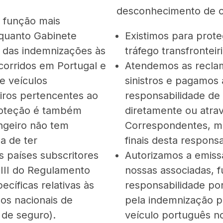
desconhecimento de 
a função mais
quanto Gabinete
Existimos para prote
o das indemnizações às
tráfego transfronteir
corridos em Portugal e
Atendemos as recla
e veículos
sinistros e pagamos
iros pertencentes ao
responsabilidade de 
roteção é também
diretamente ou atra
angeiro não tem
Correspondentes, m
a de ter
finais desta responsa
 países subscritores
Autorizamos a emiss
 III do Regulamento
nossas associadas, 
cíficas relativas às
responsabilidade p
ços nacionais de
pela indemnização p
de seguro).
veículo português no