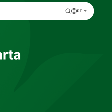
PT
rta