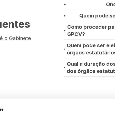
On
Quem pode se
uentes
Como proceder par
GPCV?
é o Gabinete
Quem pode ser ele
órgãos estatutári
Qual a duração d
dos órgãos estatut
es